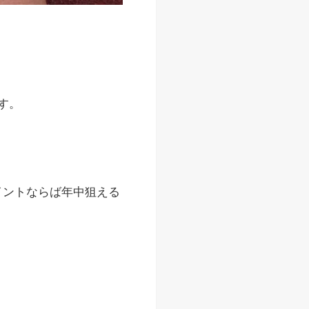
す。
イントならば年中狙える