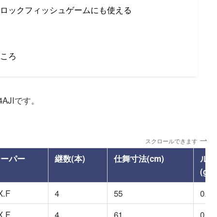
ロックフィッシュゲームにも使える
ころ
AJIです。
スクロールできます
テーパー
継数(本)
仕舞寸法(cm)
ルア
(g)
X.F
4
55
0.6-
X.F
4
61
0.4-