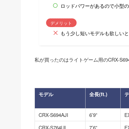
ロッドパワーがあるので小型の
デメリット
もう少し短いモデルも欲しいと
私が買ったのはライトゲーム用のCRX-S694
モデル
全長(ft.)
CRX-S694AJI
6’9”
E
CRX-S764UL
7’6”
E