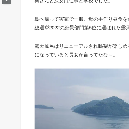
奥さんと次女は仕事と学校でした。
島へ帰って実家で一服、母の手作り昼食を
総選挙2022の絶景部門第5位に選ばれた露
露天風呂はリニューアルされ眺望が楽しめ
になっていると長女が言ってたな～。