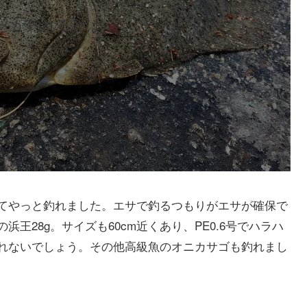
メが釣れるとは．．．
てやっと釣れました。エサで釣るつもりがエサが確保で
王28g。サイズも60cm近くあり、PE0.6号でハラハ
れないでしょう。その他高級魚のオニカサゴも釣れまし
。