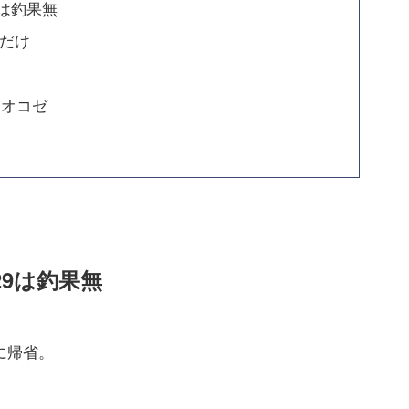
9は釣果無
ゴだけ
、オコゼ
29は釣果無
に帰省。