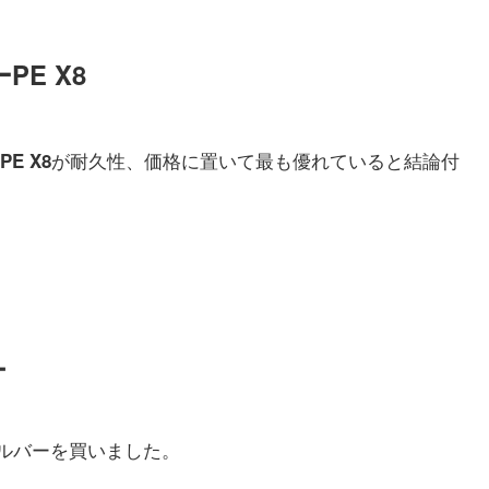
E X8
が耐久性、価格に置いて最も優れていると結論付
E X8
ー
シルバーを買いました。